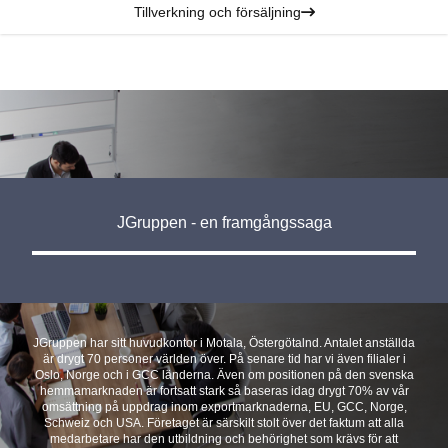
Tillverkning och försäljning
JGruppen - en framgångssaga
JGruppen har sitt huvudkontor i Motala, Östergötalnd. Antalet anställda
är drygt 70 personer världen över. På senare tid har vi även filialer i
Oslo, Norge och i GCC länderna. Även om positionen på den svenska
hemmamarknaden är fortsatt stark så baseras idag drygt 70% av vår
omsättning på uppdrag inom exportmarknaderna, EU, GCC, Norge,
Schweiz och USA. Företaget är särskilt stolt över det faktum att alla
medarbetare har den utbildning och behörighet som krävs för att